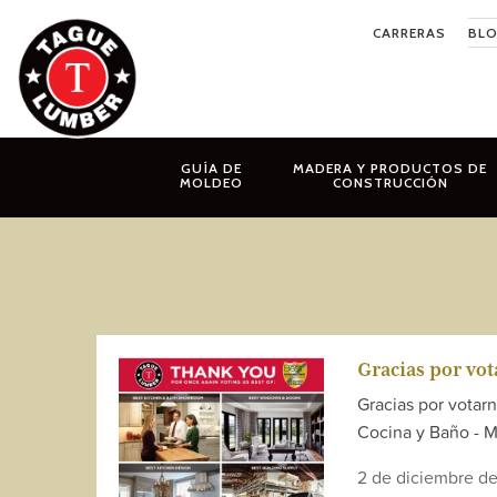
Ir
CARRERAS
BL
al
contenido
GUÍA DE
MADERA Y PRODUCTOS DE
MOLDEO
CONSTRUCCIÓN
Gracias por vot
Gracias por votar
Cocina y Baño - M
2 de diciembre d