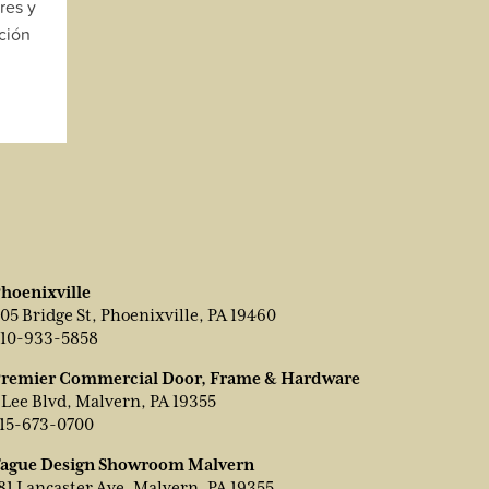
res y
cción
hoenixville
05 Bridge St, Phoenixville, PA 19460
10-933-5858
remier Commercial Door, Frame & Hardware
 Lee Blvd, Malvern, PA 19355
15-673-0700
ague Design Showroom Malvern
81 Lancaster Ave, Malvern, PA 19355