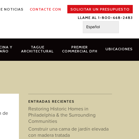
E NOTICIAS
CONTACTE CON
SOLICITAR UN PRESUPUESTO
LLAME AL 1-800-668-2483
Español
CINA Y
TAGUE
PREMIER
UBICACIONES
AÑO
ARCHITECTURAL
COMMERCIAL DFH
ENTRADAS RECIENTES
Restoring Historic Homes in
m de
Philadelphia & the Surrounding
Communities
Construir una cama de jardín elevada
con madera tratada