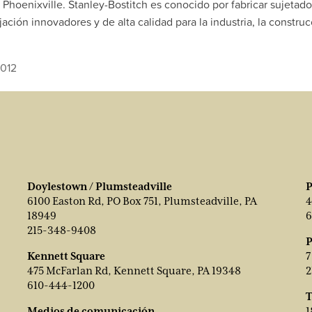
y Phoenixville. Stanley-Bostitch es conocido por fabricar sujetado
jación innovadores y de alta calidad para la industria, la constru
2012
Doylestown / Plumsteadville
P
6100 Easton Rd, PO Box 751, Plumsteadville, PA
4
18949
6
215-348-9408
P
Kennett Square
7
475 McFarlan Rd, Kennett Square, PA 19348
2
610-444-1200
T
Medios de comunicación
1