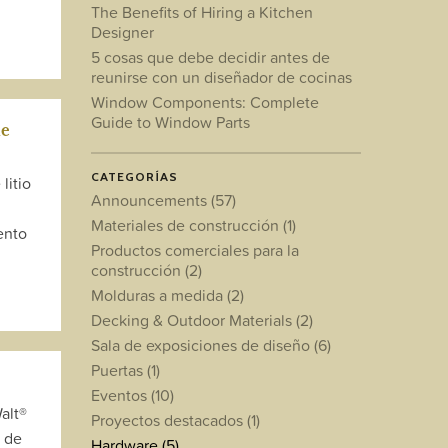
The Benefits of Hiring a Kitchen
Designer
5 cosas que debe decidir antes de
reunirse con un diseñador de cocinas
Window Components: Complete
Guide to Window Parts
le
CATEGORÍAS
litio
Announcements
(57)
Materiales de construcción
(1)
ento
Productos comerciales para la
construcción
(2)
Molduras a medida
(2)
Decking & Outdoor Materials
(2)
Sala de exposiciones de diseño
(6)
Puertas
(1)
Eventos
(10)
alt®
Proyectos destacados
(1)
 de
Hardware
(5)