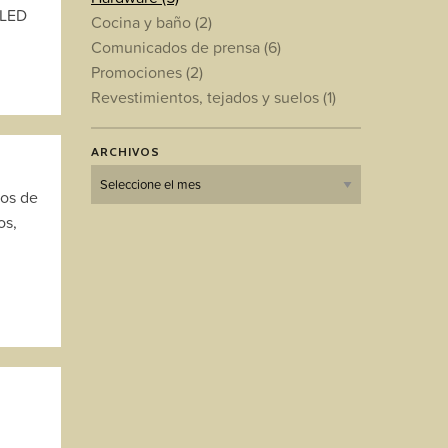
 LED
Cocina y baño
(2)
Comunicados de prensa
(6)
Promociones
(2)
Revestimientos, tejados y suelos
(1)
ARCHIVOS
Archivos
tos de
os,