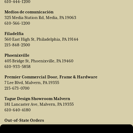
610-444-1200
Medios de comunicación
325 Media Station Rd, Media, PA 19063
610-566-1200
Filadelfia
560 East High St, Philadelphia, PA 19144
215-848-2500
Phoenixville
405 Bridge St, Phoenixville, PA 19460
610-933-5858
Premier Commercial Door, Frame & Hardware
7 Lee Blvd, Malvern, PA 19355
215-673-0700
Tague Design Showroom Malvern
181 Lancaster Ave, Malvern, PA 19355
610-640-4180
Out-of-State Orders
Póngase en contacto con TJ Vanleer, Vicepresidente de Ventas:
tvanleer@taguelumber.com