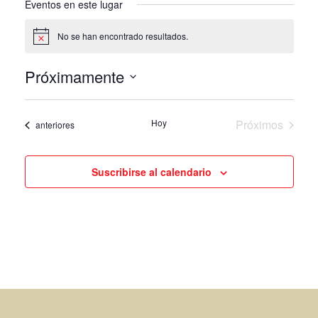
Eventos en este lugar
No se han encontrado resultados.
Notice
Próximamente
Seleccione
la
Hoy
Próximos
Eventos
anteriores
fecha.
eventos
Suscribirse al calendario