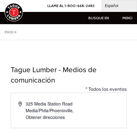
Ir
Español
LLAME AL 1-800-668-2483
al
contenido
BUSQUE EN
MENÚ
Inicio
>
Tague Lumber - Medios de
comunicación
" Todos los eventos
Dirección
325 Media Station Road
Media/Phila/Phoenixville
,
Obtener direcciones