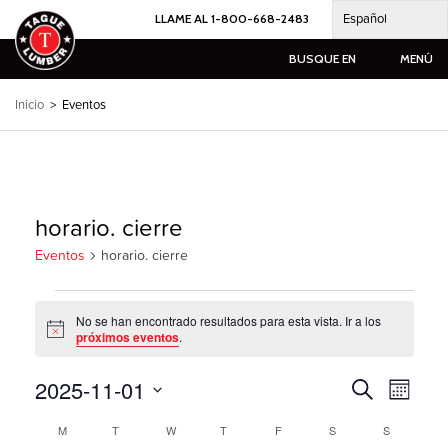
Ir
Español
LLAME AL 1-800-668-2483
al
contenido
BUSQUE EN
MENÚ
Inicio
>
Eventos
horario. cierre
Eventos
horario. cierre
Eventos
No se han encontrado resultados para esta vista. Ir a los
Notice
próximos eventos
.
2025-11-01
Búsqueda
Naveg
Buscar
Mes
por
de
en
Seleccione
las
eventos
Calendario
M
LUNES
T
MARTES
W
MIÉRCOLES
T
JUEVES
F
VIERNES
S
SÁBADO
S
DOMINGO
la
vistas