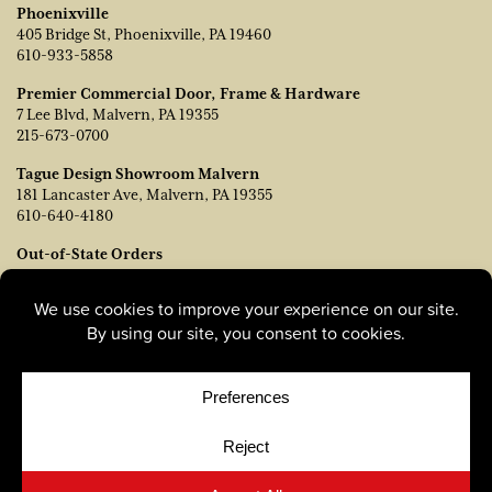
Phoenixville
405 Bridge St, Phoenixville, PA 19460
610-933-5858
Premier Commercial Door, Frame & Hardware
7 Lee Blvd, Malvern, PA 19355
215-673-0700
Tague Design Showroom Malvern
181 Lancaster Ave, Malvern, PA 19355
610-640-4180
Out-of-State Orders
Póngase en contacto con TJ Vanleer, Vicepresidente de Ventas:
tvanleer@taguelumber.com
215-778-6463
© Copyright 2026, Tague Lumber. |
Privacy Policy
|
Cookie
Policy
|
Cookie Preferences
Site by
Yellow House Design