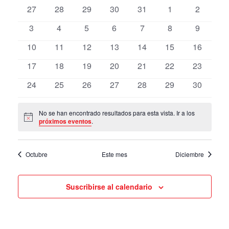
y
de
0
0
0
0
0
0
0
27
28
29
30
31
1
2
fecha.
de
navegación
eventos
events
events
events
events
events
events
events
los
0
0
0
0
0
0
de
0
3
4
5
6
7
8
9
evento
vistas
events
events
events
events
events
events
events
0
0
0
0
0
0
0
10
11
12
13
14
15
16
events
events
events
events
events
events
events
0
0
0
0
0
0
0
17
18
19
20
21
22
23
events
events
events
events
events
events
events
0
0
0
0
0
0
0
24
25
26
27
28
29
30
events
events
events
events
events
events
events
No se han encontrado resultados para esta vista. Ir a los
Notice
próximos eventos
.
Octubre
Este mes
Diciembre
Suscribirse al calendario