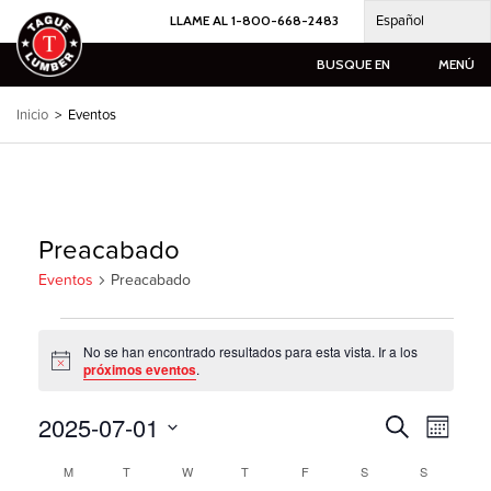
Ir
Español
LLAME AL 1-800-668-2483
al
contenido
BUSQUE EN
MENÚ
Inicio
>
Eventos
Preacabado
Eventos
Preacabado
Eventos
No se han encontrado resultados para esta vista. Ir a los
Notice
próximos eventos
.
2025-07-01
Búsqueda
Naveg
Buscar
Mes
por
de
en
Seleccione
las
eventos
Calendario
M
LUNES
T
MARTES
W
MIÉRCOLES
T
JUEVES
F
VIERNES
S
SÁBADO
S
DOMINGO
la
vistas