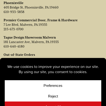
Phoenixville
405 Bridge St, Phoenixville, PA 19460
610-933-5858
Premier Commercial Door, Frame & Hardware
7 Lee Blvd, Malvern, PA 19355
215-673-0700
Tague Design Showroom Malvern
181 Lancaster Ave, Malvern, PA 19355
610-640-4180
Out-of-State Orders
Póngase en contacto con TJ Vanleer, Vicepresidente de Ventas:
tvanleer@taguelumber.com
215-778-6463
© Copyright 2026, Tague Lumber. |
Privacy Policy
|
Cookie
Policy
|
Cookie Preferences
Site by
Yellow House Design