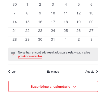
y
de
0
0
0
0
0
0
0
30
1
2
3
4
5
6
fecha.
de
navegación
eventos
events
events
events
events
events
events
events
los
0
0
0
0
0
0
de
0
7
8
9
10
11
12
13
evento
vistas
events
events
events
events
events
events
events
0
0
0
0
0
0
0
14
15
16
17
18
19
20
events
events
events
events
events
events
events
0
0
0
0
0
0
0
21
22
23
24
25
26
27
events
events
events
events
events
events
events
0
0
0
0
0
0
0
28
29
30
31
1
2
3
events
events
events
events
events
events
events
No se han encontrado resultados para esta vista. Ir a los
Notice
próximos eventos
.
Jun
Este mes
Agosto
Suscribirse al calendario