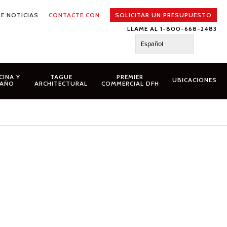
E NOTICIAS
CONTACTE CON
SOLICITAR UN PRESUPUESTO
LLAME AL 1-800-668-2483
Español
CINA Y
TAGUE
PREMIER
UBICACIONES
AÑO
ARCHITECTURAL
COMMERCIAL DFH