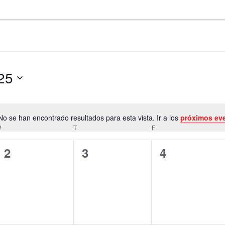
25
No se han encontrado resultados para esta vista. Ir a los
próximos ev
Notice
W
MIÉRCOLES
T
JUEVES
F
VIERNES
0
0
0
2
3
4
eventos,
eventos,
eventos,