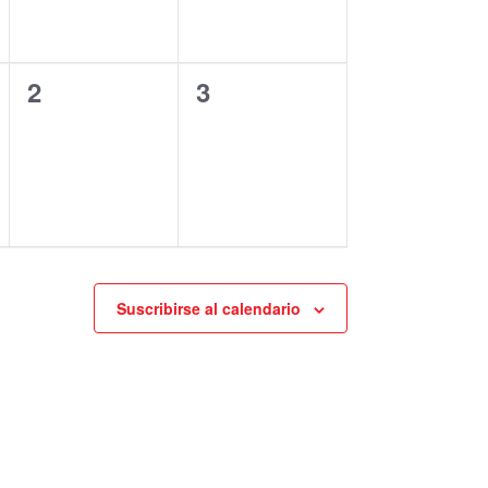
0
0
2
3
eventos,
eventos,
Suscribirse al calendario