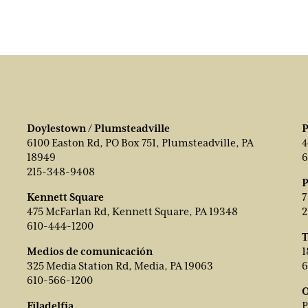
Doylestown / Plumsteadville
P
6100 Easton Rd, PO Box 751, Plumsteadville, PA
4
18949
6
215-348-9408
P
Kennett Square
7
475 McFarlan Rd, Kennett Square, PA 19348
2
610-444-1200
T
Medios de comunicación
1
325 Media Station Rd, Media, PA 19063
6
610-566-1200
O
Filadelfia
P