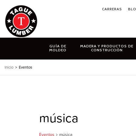
Ir
CARRERAS
BL
al
contenido
GUÍA DE
MADERA Y PRODUCTOS DE
MOLDEO
CONSTRUCCIÓN
Inicio
>
Eventos
música
Eventos
música