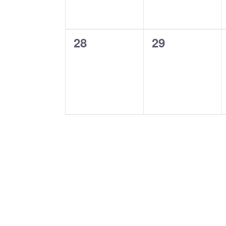
0
0
28
29
eventos,
eventos,