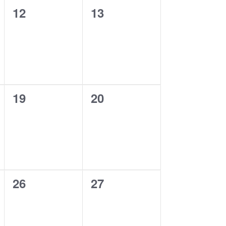
0
0
12
13
eventos,
eventos,
0
0
19
20
eventos,
eventos,
0
0
26
27
eventos,
eventos,