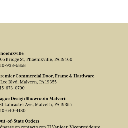
hoenixville
05 Bridge St, Phoenixville, PA 19460
10-933-5858
remier Commercial Door, Frame & Hardware
 Lee Blvd, Malvern, PA 19355
15-673-0700
ague Design Showroom Malvern
81 Lancaster Ave, Malvern, PA 19355
10-640-4180
ut-of-State Orders
óngase en contacto con TJ Vanleer, Vicepresidente