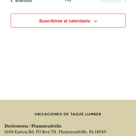
Próximos
Eventos
anteriores
fecha.
de
navegación
eventos
los
de
evento
vistas
Suscribirse al calendario
UBICACIONES DE TAGUE LUMBER
Doylestown / Plumsteadville
6100 Easton Rd, PO Box 751, Plumsteadville, PA 18949