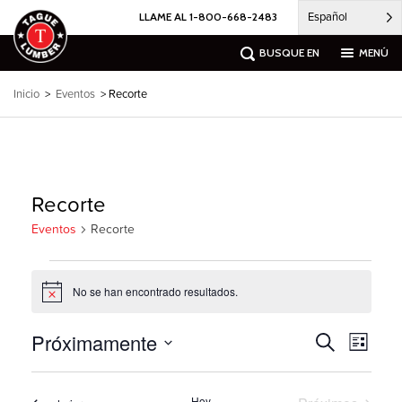
Ir
Español
LLAME AL 1-800-668-2483
al
contenido
BUSQUE EN
MENÚ
Inicio
>
Eventos
> Recorte
Recorte
Eventos
Recorte
Eventos
No se han encontrado resultados.
Notice
Próximamente
Búsqueda
Naveg
Buscar
Lista
por
de
en
Seleccione
las
eventos
la
vistas
y
Hoy