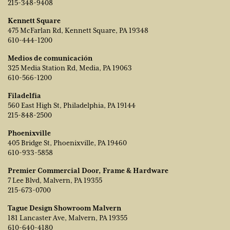
215-348-9408
Kennett Square
475 McFarlan Rd, Kennett Square, PA 19348
610-444-1200
Medios de comunicación
325 Media Station Rd, Media, PA 19063
610-566-1200
Filadelfia
560 East High St, Philadelphia, PA 19144
215-848-2500
Phoenixville
405 Bridge St, Phoenixville, PA 19460
610-933-5858
Premier Commercial Door, Frame & Hardware
7 Lee Blvd, Malvern, PA 19355
215-673-0700
Tague Design Showroom Malvern
181 Lancaster Ave, Malvern, PA 19355
610-640-4180