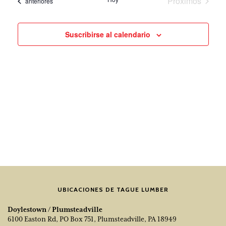
Próximos
Eventos
anteriores
fecha.
de
navegación
eventos
los
de
evento
vistas
Suscribirse al calendario
UBICACIONES DE TAGUE LUMBER
Doylestown / Plumsteadville
6100 Easton Rd, PO Box 751, Plumsteadville, PA 18949