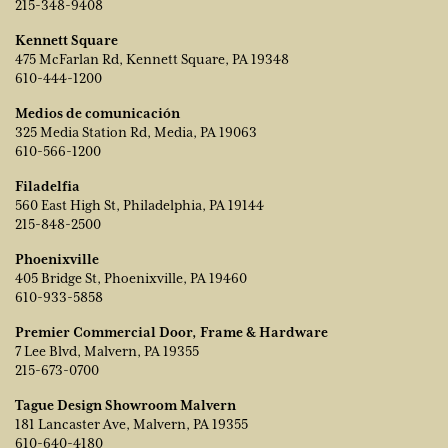
215-348-9408
Kennett Square
475 McFarlan Rd, Kennett Square, PA 19348
610-444-1200
Medios de comunicación
325 Media Station Rd, Media, PA 19063
610-566-1200
Filadelfia
560 East High St, Philadelphia, PA 19144
215-848-2500
Phoenixville
405 Bridge St, Phoenixville, PA 19460
610-933-5858
Premier Commercial Door, Frame & Hardware
7 Lee Blvd, Malvern, PA 19355
215-673-0700
Tague Design Showroom Malvern
181 Lancaster Ave, Malvern, PA 19355
610-640-4180