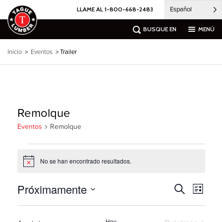
Ir
Español
LLAME AL 1-800-668-2483
al
contenido
BUSQUE EN
MENÚ
Inicio
>
Eventos
> Trailer
Remolque
Eventos
Remolque
Eventos
No se han encontrado resultados.
Notice
Próximamente
Búsqueda
Naveg
Buscar
Lista
por
de
en
Seleccione
las
eventos
la
vistas
y
Hoy