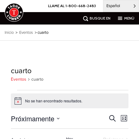
Ir
Español
LLAME AL 1-800-668-2483
al
contenido
BUSQUE EN
MENÚ
Inicio
>
Eventos
> cuarto
cuarto
Eventos
cuarto
Eventos
No se han encontrado resultados.
Notice
Próximamente
Búsqueda
Naveg
Buscar
Lista
por
de
en
Seleccione
las
eventos
la
vistas
y
Hoy