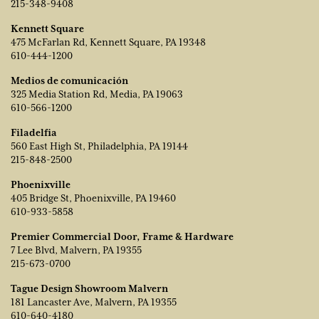
215-348-9408
Kennett Square
475 McFarlan Rd, Kennett Square, PA 19348
610-444-1200
Medios de comunicación
325 Media Station Rd, Media, PA 19063
610-566-1200
Filadelfia
560 East High St, Philadelphia, PA 19144
215-848-2500
Phoenixville
405 Bridge St, Phoenixville, PA 19460
610-933-5858
Premier Commercial Door, Frame & Hardware
7 Lee Blvd, Malvern, PA 19355
215-673-0700
Tague Design Showroom Malvern
181 Lancaster Ave, Malvern, PA 19355
610-640-4180