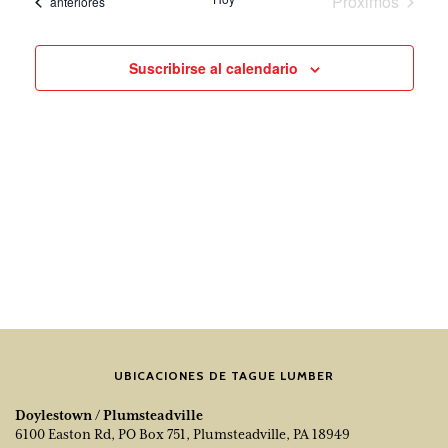
Próximos
Eventos
anteriores
fecha.
de
navegación
eventos
los
de
evento
vistas
Suscribirse al calendario
UBICACIONES DE TAGUE LUMBER
Doylestown / Plumsteadville
6100 Easton Rd, PO Box 751, Plumsteadville, PA 18949