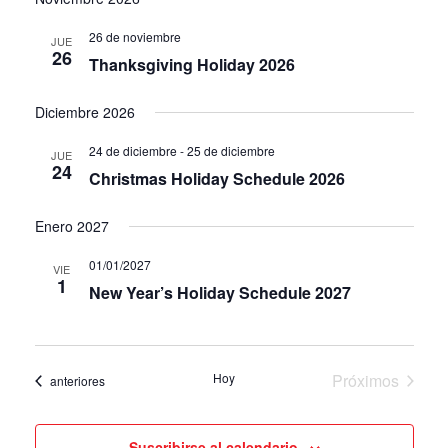
26 de noviembre
JUE
26
Thanksgiving Holiday 2026
Diciembre 2026
24 de diciembre
-
25 de diciembre
JUE
24
Christmas Holiday Schedule 2026
Enero 2027
01/01/2027
VIE
1
New Year’s Holiday Schedule 2027
Hoy
Próximos
Eventos
anteriores
eventos
Suscribirse al calendario