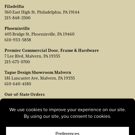
Filadelfia
560 East High St, Philadelphia, PA 19144
215-848-2500
Phoenixville
405 Bridge St, Phoenixville, PA 19460
610-933-5858
Premier Commercial Door, Frame & Hardware
7 Lee Blvd, Malvern, PA 19355
215-673-0700
Tague Design Showroom Malvern
181 Lancaster Ave, Malvern, PA 19355
610-640-4180
Out-of-State Orders
Póngase en contacto con TJ Vanleer, Vicepresidente de Ventas:
tvanleer@taguelumber.com
215-778-6463