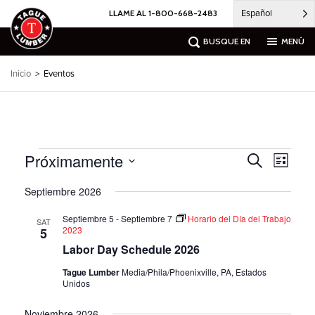
Ir
Español
LLAME AL 1-800-668-2483
al
contenido
BUSQUE EN
MENÚ
Inicio
>
Eventos
Eventos
Próximamente
Búsqueda
Naveg
Buscar
Lista
por
de
en
Seleccione
las
eventos
Septiembre 2026
la
vistas
y
fecha.
de
Septiembre 5
-
Septiembre 7
Horario del Día del Trabajo
navegación
SAT
2023
5
los
de
evento
Labor Day Schedule 2026
vistas
Tague Lumber
Media/Phila/Phoenixville, PA, Estados
Unidos
Noviembre 2026