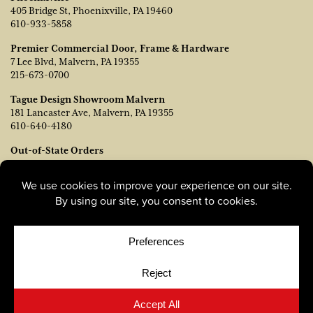
405 Bridge St, Phoenixville, PA 19460
610-933-5858
Premier Commercial Door, Frame & Hardware
7 Lee Blvd, Malvern, PA 19355
215-673-0700
Tague Design Showroom Malvern
181 Lancaster Ave, Malvern, PA 19355
610-640-4180
Out-of-State Orders
Póngase en contacto con TJ Vanleer, Vicepresidente de Ventas:
tvanleer@taguelumber.com
215-778-6463
© Copyright 2026, Tague Lumber. |
Privacy Policy
|
Cookie
Policy
|
Cookie Preferences
Site by
Yellow House Design