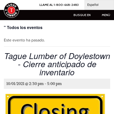
Ir
Español
LLAME AL 1-800-668-2483
al
contenido
BUSQUE EN
MENÚ
" Todos los eventos
Este evento ha pasado.
Tague Lumber of Doylestown
- Cierre anticipado de
inventario
10/01/2021 @ 2:30 pm
-
5:00 pm