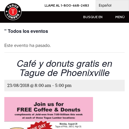
Ir
Español
LLAME AL 1-800-668-2483
al
contenido
BUSQUE EN
MENÚ
" Todos los eventos
Este evento ha pasado.
Café y donuts gratis en
Tague de Phoenixville
23/08/2018 @ 8:00 am
-
5:00 pm