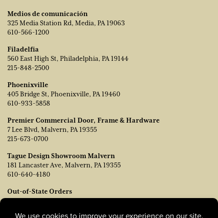
Medios de comunicación
325 Media Station Rd, Media, PA 19063
610-566-1200
Filadelfia
560 East High St, Philadelphia, PA 19144
215-848-2500
Phoenixville
405 Bridge St, Phoenixville, PA 19460
610-933-5858
Premier Commercial Door, Frame & Hardware
7 Lee Blvd, Malvern, PA 19355
215-673-0700
Tague Design Showroom Malvern
181 Lancaster Ave, Malvern, PA 19355
610-640-4180
Out-of-State Orders
Póngase en contacto con TJ Vanleer, Vicepresidente de Ventas:
tvanleer@taguelumber.com