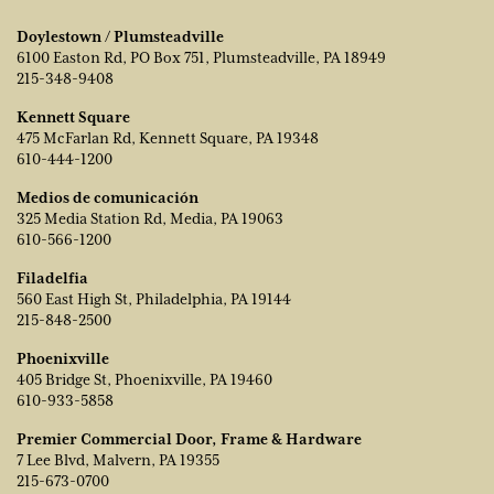
Doylestown / Plumsteadville
6100 Easton Rd, PO Box 751, Plumsteadville, PA 18949
215-348-9408
Kennett Square
475 McFarlan Rd, Kennett Square, PA 19348
610-444-1200
Medios de comunicación
325 Media Station Rd, Media, PA 19063
610-566-1200
Filadelfia
560 East High St, Philadelphia, PA 19144
215-848-2500
Phoenixville
405 Bridge St, Phoenixville, PA 19460
610-933-5858
Premier Commercial Door, Frame & Hardware
7 Lee Blvd, Malvern, PA 19355
215-673-0700