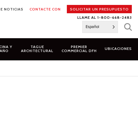
E NOTICIAS
CONTACTE CON
SOLICITAR UN PRESUPUESTO
LLAME AL 1-800-668-2483
Español
CINA Y
TAGUE
PREMIER
UBICACIONES
AÑO
ARCHITECTURAL
COMMERCIAL DFH