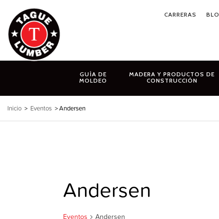
Ir
CARRERAS
BL
al
contenido
GUÍA DE
MADERA Y PRODUCTOS DE
MOLDEO
CONSTRUCCIÓN
Inicio
>
Eventos
> Andersen
Andersen
Eventos
Andersen