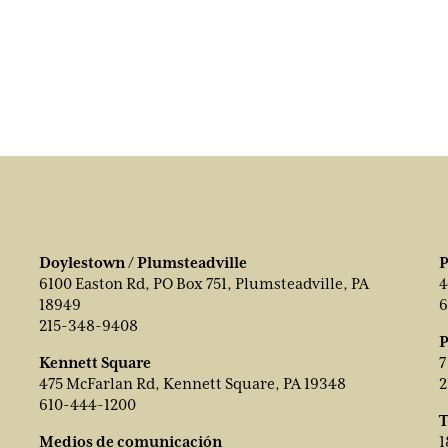
Doylestown / Plumsteadville
P
6100 Easton Rd, PO Box 751, Plumsteadville, PA
4
18949
6
215-348-9408
P
Kennett Square
7
475 McFarlan Rd, Kennett Square, PA 19348
2
610-444-1200
T
Medios de comunicación
1